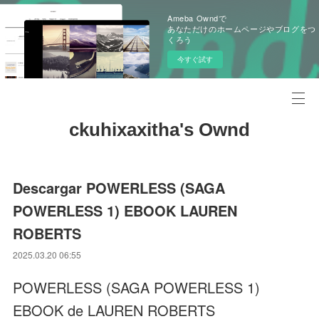
Ameba Owndで
あなただけのホームページやブログをつ
くろう
今すぐ試す
ckuhixaxitha's Ownd
Descargar POWERLESS (SAGA
POWERLESS 1) EBOOK LAUREN
ROBERTS
2025.03.20 06:55
POWERLESS (SAGA POWERLESS 1)
EBOOK de LAUREN ROBERTS